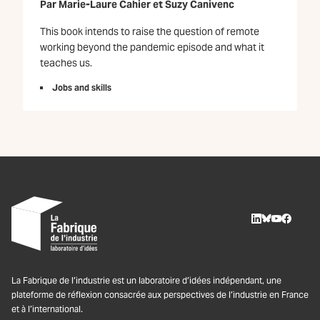
Par
Marie-Laure Cahier
et
Suzy Canivenc
This book intends to raise the question of remote
working beyond the pandemic episode and what it
teaches us.
Jobs and skills
LinkedIn
BlueSky
Youtube
Facebo
La Fabrique de l’industrie est un laboratoire d’idées indépendant, une
plateforme de réflexion consacrée aux perspectives de l’industrie en France
et à l’international.