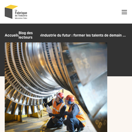
Men
Recherche
Blog des
Accueil
›
›
Industrie du futur : former les talents de demain doit être une priorité
lecteurs
OK