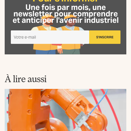
Une fois par mois, une
newsletter
pour comprendre
et anticiper l'avenir industriel
Je
S'INSCRIRE
m'inscris
à
la
Newsletter
La
Fabrique
À lire aussi