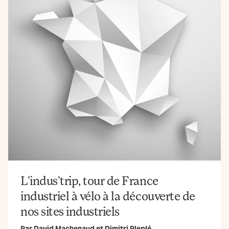
L’indus’trip, tour de France
7
industriel à vélo à la découverte de
nos sites industriels
Par
David Machenaud
et
Dimitri Pleplé