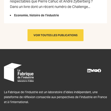
respectables que Pierre Cahuc et André Zylberberg ?
Dans un livre dont un récent numéro de Challenge...
Economie, histoire de l’industrie
VOIR TOUTES LES PUBLICATIONS
LinkedIn
BlueSky
Youtube
Facebo
La Fabrique de l’industrie est un laboratoire d’idées indépendant, une
plateforme de réflexion consacrée aux perspectives de l’industrie en France
et à l’international.