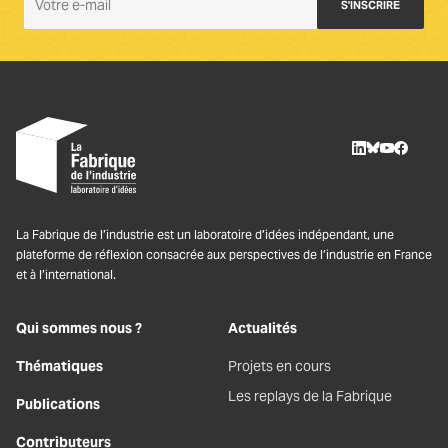
S'INSCRIRE
m'inscris
à
la
Newsletter
La
Fabrique
LinkedIn
BlueSky
Youtube
Facebo
La Fabrique de l’industrie est un laboratoire d’idées indépendant, une
plateforme de réflexion consacrée aux perspectives de l’industrie en France
et à l’international.
Qui sommes nous ?
Actualités
Thématiques
Projets en cours
Les replays de la Fabrique
Publications
Contributeurs