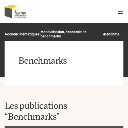
Men
Recherche
Mondialisation, économie et
Accueil
›
Thématiques
›
›
Benchmarks
benchmarks
OK
Benchmarks
Les publications
“Benchmarks”