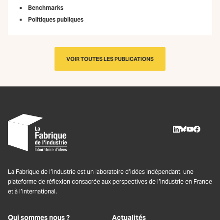
Benchmarks
Politiques publiques
VOIR TOUTES LES PUBLICATIONS
LinkedIn
BlueSky
Youtube
Facebo
La Fabrique de l’industrie est un laboratoire d’idées indépendant, une
plateforme de réflexion consacrée aux perspectives de l’industrie en France
et à l’international.
Qui sommes nous ?
Actualités