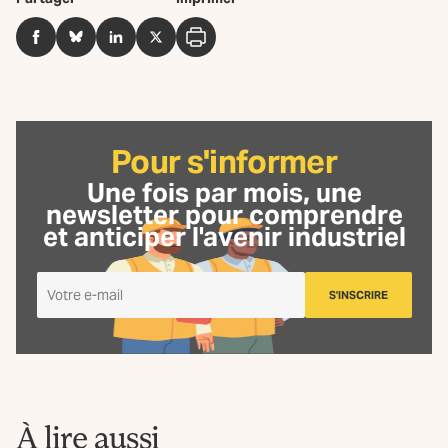
Facebook
BlueSky
LinkedIn
Twitter
Imprimer
Pour s'informer
Une fois par mois, une
newsletter
pour comprendre
et anticiper l'avenir industriel
Je
S'INSCRIRE
m'inscris
à
la
Newsletter
La
Fabrique
À lire aussi