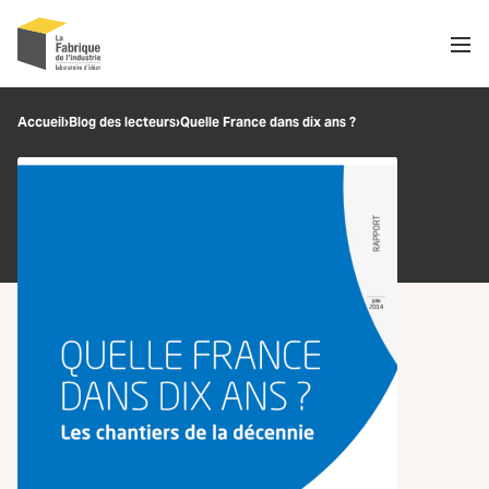
Men
Recherche
Accueil
›
Blog des lecteurs
›
Quelle France dans dix ans ?
OK