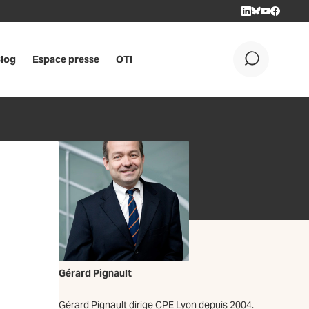
LINKEDIN
BLUESKY
YOUTUBE
FACEBOO
log
Espace presse
OTI
OK
Gérard Pignault
Gérard Pignault dirige CPE Lyon depuis 2004.