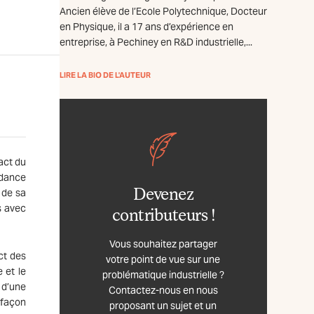
Ancien élève de l’Ecole Polytechnique, Docteur
en Physique, il a 17 ans d’expérience en
entreprise, à Pechiney en R&D industrielle,...
LIRE LA BIO DE L'AUTEUR
act du
ndance
Devenez
 de sa
s avec
contributeurs !
Vous souhaitez partager
ct des
votre point de vue sur une
 et le
problématique industrielle ?
 d’une
Contactez-nous en nous
 façon
proposant un sujet et un