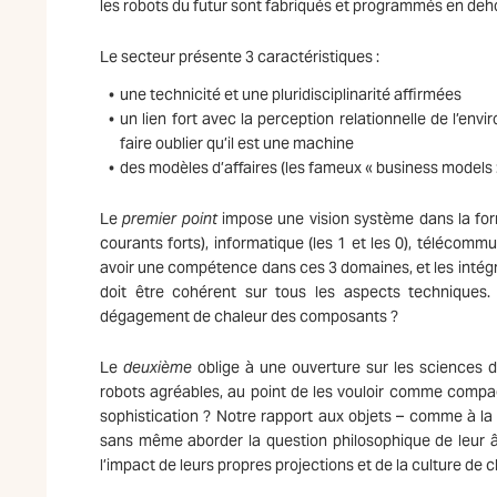
les robots du futur sont fabriqués et programmés en deho
Le secteur présente 3 caractéristiques :
une technicité et une pluridisciplinarité affirmées
un lien fort avec la perception relationnelle de l’e
faire oublier qu’il est une machine
des modèles d’affaires (les fameux « business models 
Le
premier point
impose une vision système dans la forma
courants forts), informatique (les 1 et les 0), télécommu
avoir une compétence dans ces 3 domaines, et les intégre
doit être cohérent sur tous les aspects techniques.
dégagement de chaleur des composants ?
Le
deuxième
oblige à une ouverture sur les sciences de
robots agréables, au point de les vouloir comme com
sophistication ? Notre rapport aux objets – comme à la 
sans même aborder la question philosophique de leur â
l’impact de leurs propres projections et de la culture de