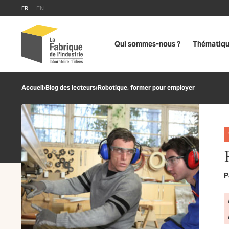
FR
EN
Qui sommes-nous ?
Thématiq
Accueil
›
Blog des lecteurs
›
Robotique, former pour employer
P