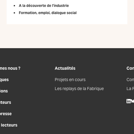
A la découverte de l’industrie
Formation, emploi, dialogue social
mes nous ?
Actualités
Con
ques
Projets en cours
Con
Les replays de la Fabrique
La 
ions
uteurs
Lin
B
presse
 lecteurs