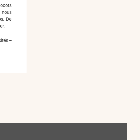
robots
i nous
ps. De
er.
ités –