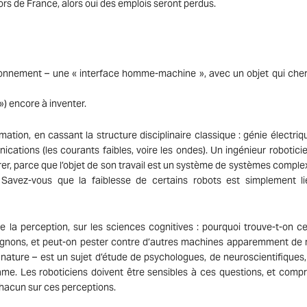
rs de France, alors oui des emplois seront perdus.
nvironnement – une « interface homme-machine », avec un objet qui che
») encore à inventer.
tion, en cassant la structure disciplinaire classique : génie électriqu
nications (les courants faibles, voire les ondes). Un ingénieur roboticie
r, parce que l’objet de son travail est un système de systèmes complex
 Savez-vous que la faiblesse de certains robots est simplement l
 la perception, sur les sciences cognitives : pourquoi trouve-t-on ce
pagnons, et peut-on pester contre d’autres machines apparemment d
nature – est un sujet d’étude de psychologues, de neuroscientifiques,
me. Les roboticiens doivent être sensibles à ces questions, et comp
 chacun sur ces perceptions.