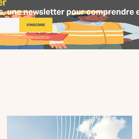
er
s, une
newsletter
pour comprendre et 
S'INSCRIRE