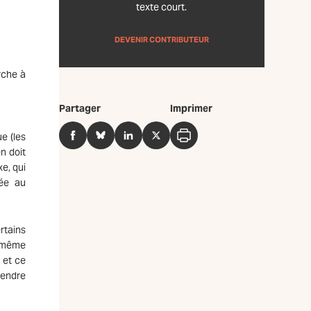
texte court.
DEVENIR CONTRIBUTEUR
rche à
Partager
Imprimer
e (les
Facebook
BlueSky
LinkedIn
Twitter
Imprimer
n doit
e, qui
iée au
rtains
e même
 et ce
rendre