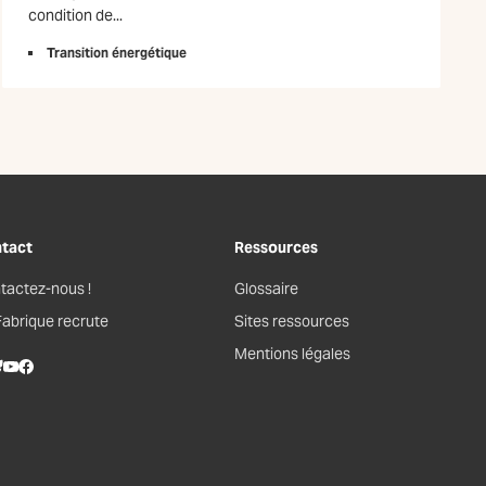
condition de...
Transition énergétique
tact
Ressources
tactez-nous !
Glossaire
Fabrique recrute
Sites ressources
Mentions légales
kedIn
lueSky
Youtube
Facebook