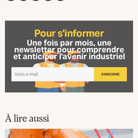
Pour s'informer
Une fois par mois, une
newsletter
pour comprendre
et anticiper l'avenir industriel
Je
S'INSCRIRE
m'inscris
à
la
Newsletter
La
Fabrique
À lire aussi