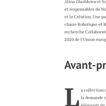
Alina Glushkova et So
et responsables du Ma
et la Création. Une p
chaire Robotique et R
recherche Collaborat
2020 de l’Union euro
Avant-p
L
a collection 
la demande ni
éléments de r