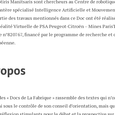
tiris Manitsaris sont chercheurs au Centre de robotiq
stère spécialisé Intelligence Artificielle et Mouvemen
artie des travaux mentionnés dans ce Doc ont été réalisé
éalité Virtuelle de PSA Peugeot-Citroën – Mines ParisT
e n°820767, financé par le programme de recherche et 
péenne.
ropos
des « Docs de La Fabrique » rassemble des textes qui n’o
 sous le contrôle de son conseil d’orientation, mais qu
éflexion stimulants pour le débat et la prospective sur