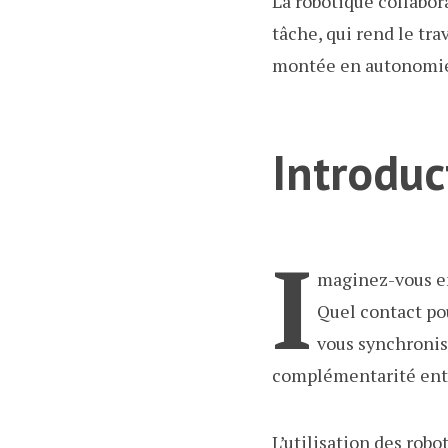
La robotique collabor
tâche, qui rend le tr
montée en autonomie 
Introduc
I
maginez-vous en 
Quel contact po
vous synchronise
complémentarité entre
L’utilisation des robo