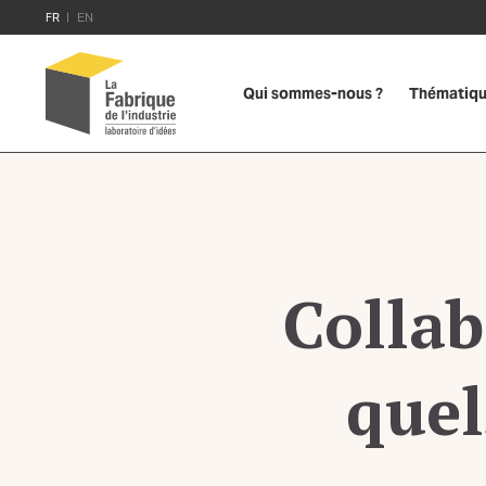
FR
EN
Qui sommes-nous ?
Thématiq
Collab
quel