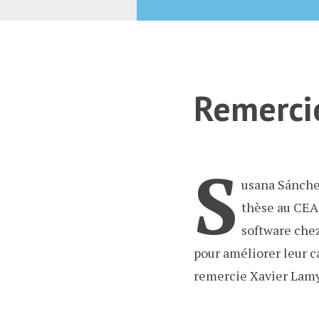
Remerci
S
usana Sánchez
thèse au CEA 
software chez
pour améliorer leur c
remercie Xavier Lamy