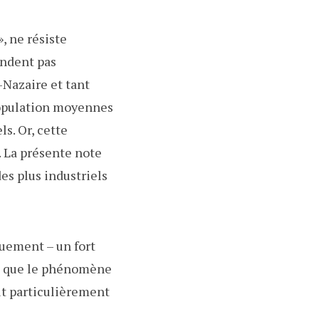
, ne résiste
ondent pas
-Nazaire et tant
 population moyennes
s. Or, cette
. La présente note
des plus industriels
quement – un fort
ors que le phénomène
out particulièrement