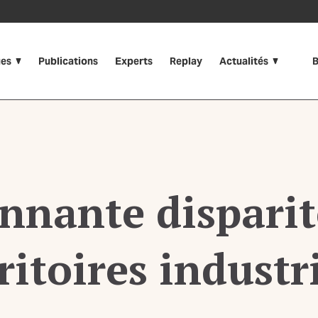
ues
Publications
Experts
Replay
Actualités
B
onnante disparit
ritoires industr