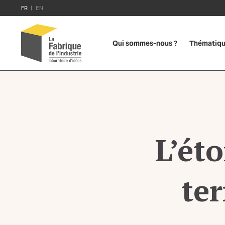
FR
EN
Qui sommes-nous ?
Thématiq
L’ét
ter