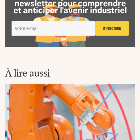
newsletter
pour comprendre
et anticiper l'avenir industriel
Je
S'INSCRIRE
m'inscris
à
la
Newsletter
La
Fabrique
À lire aussi