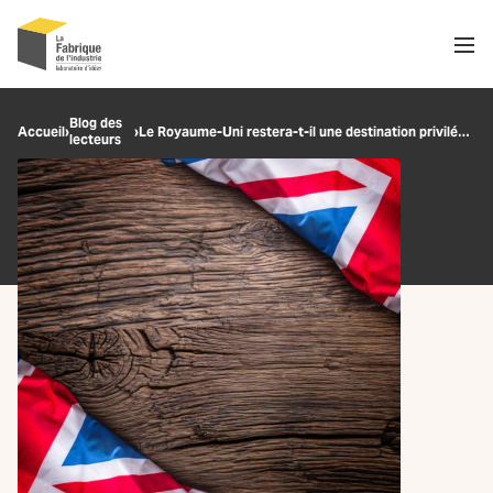
Men
Recherche
Blog des
Accueil
›
›
Le Royaume-Uni restera-t-il une destination privilégiée pour les investisseurs étrangers ?
lecteurs
OK