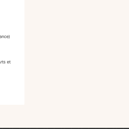
rance)
rts et