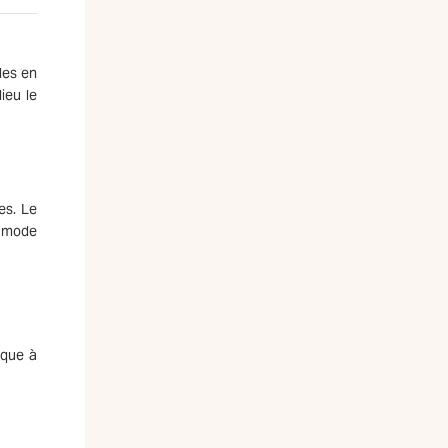
les en
ieu le
es. Le
n mode
ique à