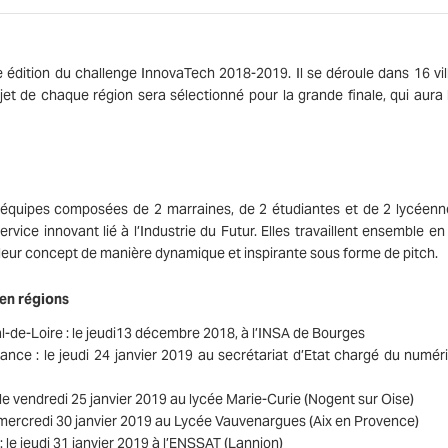
e édition du challenge InnovaTech 2018-2019. Il se déroule dans 16 vil
et de chaque région sera sélectionné pour la grande finale, qui aura l
 équipes composées de 2 marraines, de 2 étudiantes et de 2 lycéenn
rvice innovant lié à l’Industrie du Futur. Elles travaillent ensemble e
nt leur concept de manière dynamique et inspirante sous forme de pitch.
 en régions
de-Loire : le jeudi13 décembre 2018, à l’INSA de Bourges
nce : le jeudi 24 janvier 2019 au secrétariat d’Etat chargé du numér
e vendredi 25 janvier 2019 au lycée Marie-Curie (Nogent sur Oise)
mercredi 30 janvier 2019 au Lycée Vauvenargues (Aix en Provence)
le jeudi 31 janvier 2019 à l’ENSSAT (Lannion)