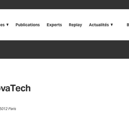
ues
Publications
Experts
Replay
Actualités
B
ovaTech
75012 Paris