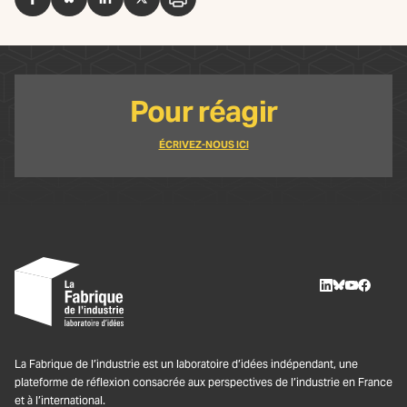
Facebook
BlueSky
LinkedIn
Twitter
Imprimer
Pour réagir
ÉCRIVEZ-NOUS ICI
LinkedIn
BlueSky
Youtube
Facebo
La Fabrique de l’industrie est un laboratoire d’idées indépendant, une
plateforme de réflexion consacrée aux perspectives de l’industrie en France
et à l’international.