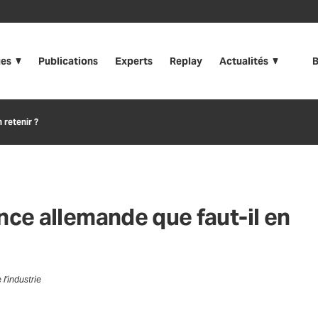
ues
Publications
Experts
Replay
Actualités
B
 retenir ?
nce allemande que faut-il en
l'industrie