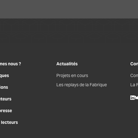
mes nous ?
Actualités
Con
ques
Projets en cours
Con
Les replays de la Fabrique
La 
ions
uteurs
Lin
B
presse
 lecteurs