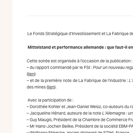
Le Fonds Stratégique d’Investissement et La Fabrique de
Mittelstand et performance allemande : que faut-il en 
Cette soirée est organisée à l’occasion de la publication :
– du rapport commandé par le FSI :
Pour un nouveau rega
(
lien
)
– et de la première note de La Fabrique de l’industrie :
L’
des mines (
lien
).
Avec la participation de :
– Dorothée Kohler et Jean-Daniel Weisz, co-auteurs du 
– Jacqueline Hénard, auteure de la note
L’Allemagne : un
– Guy Maugis, Président de la Chambre de Commerce F
– Mr Hans-Jochen Beilke, Président de la société EBM-
– Wolfgang Ebbecke, ancien dirigeant de STIHL France