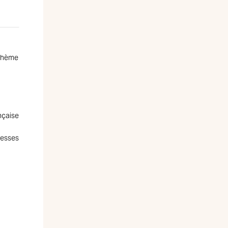
 thème
nçaise
resses