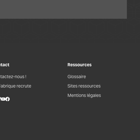
tact
Ressources
tactez-nous !
Glossaire
Fabrique recrute
Sites ressources
Mentions légales
kedIn
lueSky
Youtube
Facebook