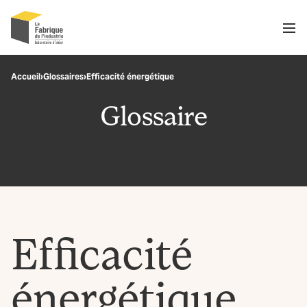
Men
Recherche
Accueil
›
Glossaires
›
Efficacité énergétique
OK
Glossaire
Efficacité
énergétique