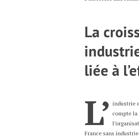
La crois
industri
liée à l’
L’
industrie 
compte la
l’organisa
France sans industrie