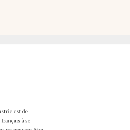
Pa
ustrie est de
français à se
ons ne pouvant être