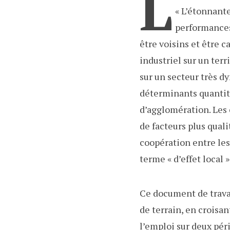
L
« L’étonnante
performances
être voisins et être c
industriel sur un terr
sur un secteur très d
déterminants quantitat
d’agglomération. Les 
de facteurs plus quali
coopération entre les
terme « d’effet local »
Ce document de travai
de terrain, en croisa
l’emploi sur deux pér