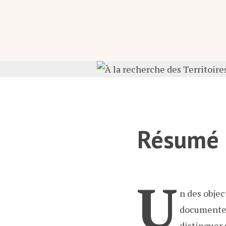
Résumé
U
n des objec
documenter 
distinguer 