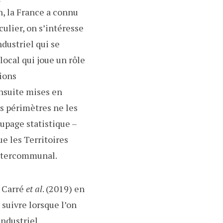
n, la France a connu
culier, on s’intéresse
ndustriel qui se
local qui joue un rôle
tions
nsuite mises en
es périmètres ne les
upage statistique –
e les Territoires
intercommunal.
e Carré
et al
. (2019) en
 suivre lorsque l’on
ndustriel.