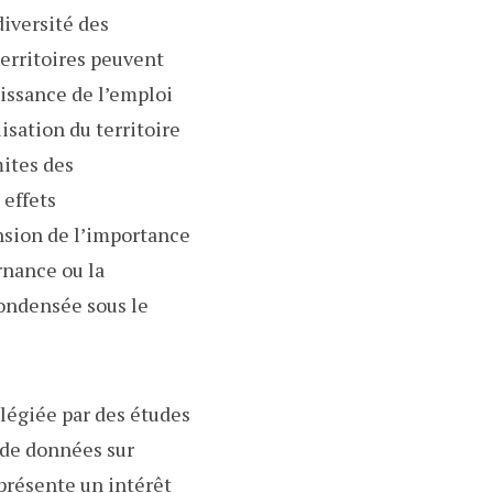
diversité des
territoires peuvent
oissance de l’emploi
isation du territoire
mites des
 effets
nsion de l’importance
ernance ou la
condensée sous le
ilégiée par des études
t de données sur
présente un intérêt