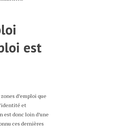
loi
loi est
1 zones d’emploi que
’identité et
On est donc loin d’une
connu ces dernières