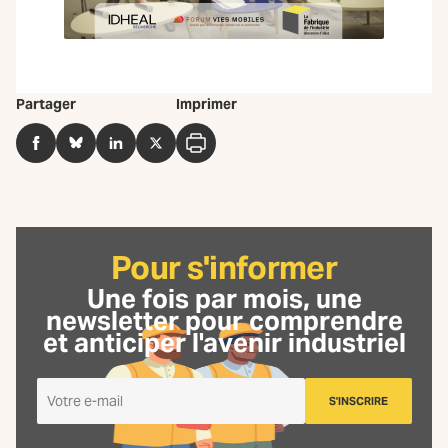
Partager
Imprimer
Facebook
BlueSky
LinkedIn
Twitter
Imprimer
Pour s'informer
Une fois par mois, une
newsletter
pour comprendre
et anticiper l'avenir industriel
Je
S'INSCRIRE
m'inscris
à
la