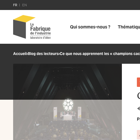
FR
EN
Qui sommes-nous ?
Thématiq
Accueil
›
Blog des lecteurs
›
Ce que nous apprennent les « champions cac
P