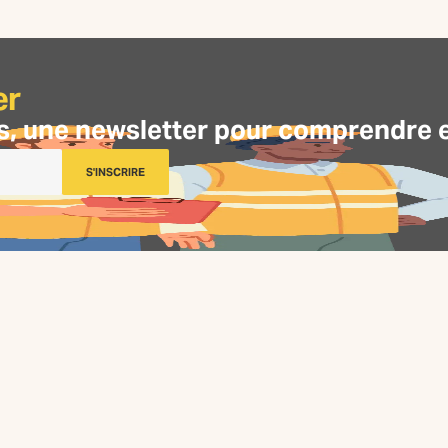
er
s, une
newsletter
pour comprendre et 
S'INSCRIRE