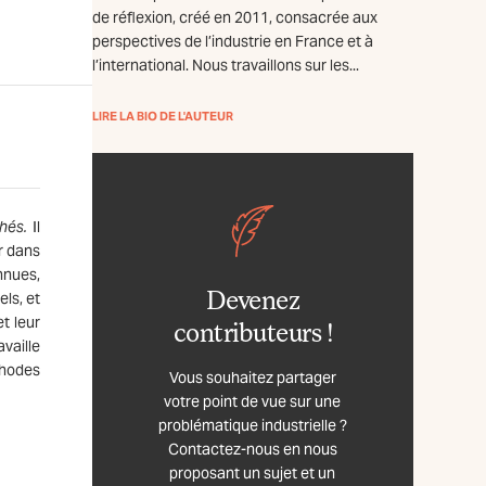
de réflexion, créé en 2011, consacrée aux
perspectives de l’industrie en France et à
l’international. Nous travaillons sur les...
LIRE LA BIO DE L'AUTEUR
hés.
Il
r dans
nnues,
Devenez
els, et
t leur
contributeurs !
vaille
thodes
Vous souhaitez partager
votre point de vue sur une
problématique industrielle ?
Contactez-nous en nous
proposant un sujet et un