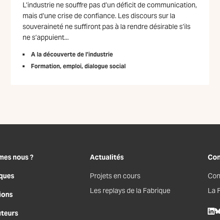
L’industrie ne souffre pas d’un déficit de communication,
mais d’une crise de confiance. Les discours sur la
souveraineté ne suffiront pas à la rendre désirable s’ils
ne s’appuient...
A la découverte de l’industrie
Formation, emploi, dialogue social
mes nous ?
Actualités
Con
ques
Projets en cours
Con
Les replays de la Fabrique
La 
ions
uteurs
Lin
B