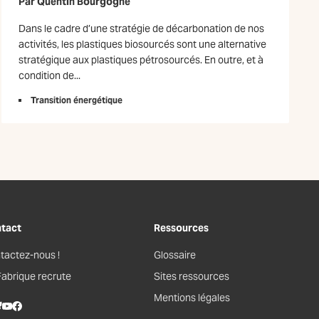
Par
Quentin Bourgogne
Dans le cadre d’une stratégie de décarbonation de nos
activités, les plastiques biosourcés sont une alternative
stratégique aux plastiques pétrosourcés. En outre, et à
condition de...
Transition énergétique
tact
Ressources
tactez-nous !
Glossaire
Fabrique recrute
Sites ressources
Mentions légales
kedIn
lueSky
Youtube
Facebook