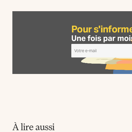
Pour s'inform
Une fois par moi
Je
m'inscris
à
la
Newsletter
La
Fabrique
À lire aussi