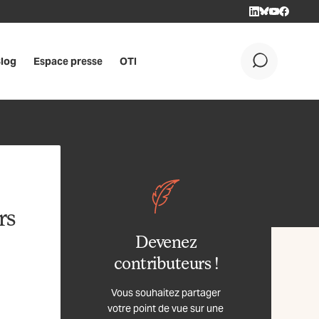
LINKEDIN
BLUESKY
YOUTUBE
FACEBOO
log
Espace presse
OTI
OK
rs
Devenez
contributeurs !
Vous souhaitez partager
votre point de vue sur une