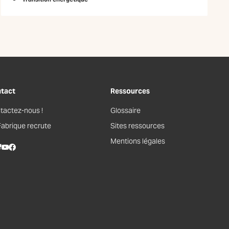
tact
Ressources
tactez-nous !
Glossaire
Fabrique recrute
Sites ressources
Mentions légales
kedIn
lueSky
Youtube
Facebook