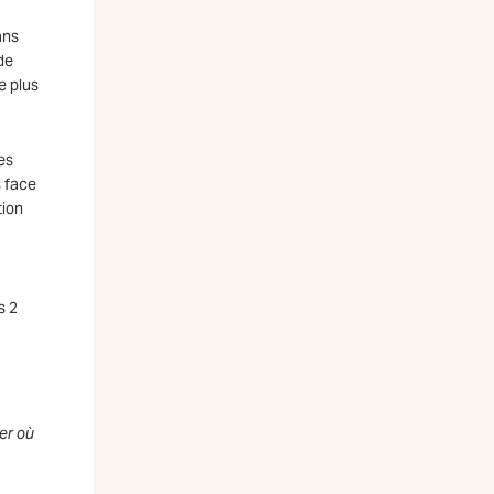
ans
de
e plus
es
s face
tion
s 2
er où