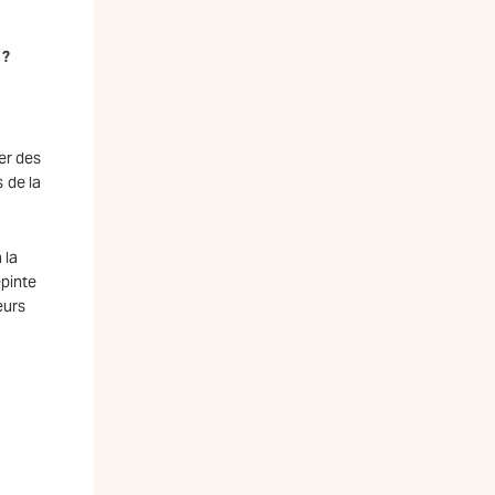
 ?
er des
 de la
 la
epinte
eurs