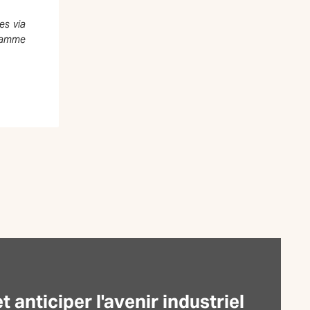
es via
gramme
anticiper l'avenir industriel