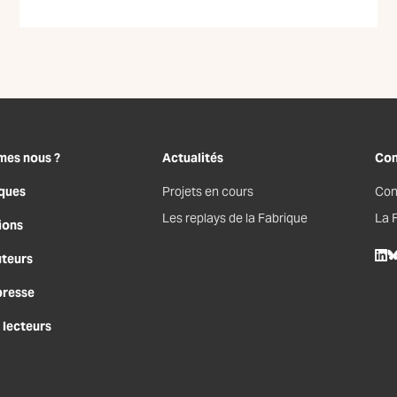
mes nous ?
Actualités
Con
ques
Projets en cours
Con
Les replays de la Fabrique
La 
ions
uteurs
Lin
B
presse
 lecteurs