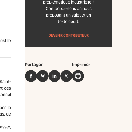
problématique industrielle ?
Contactez-nous en nous
proposant un sujet et un
texte court.
DEVENIR CONTRIBUTEUR
est le
Partager
Imprimer
Facebook
BlueSky
LinkedIn
Twitter
Imprimer
Saint-
nt des
sonnel
ans le
ls, de
asser,