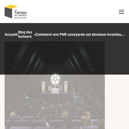
Men
Recherche
Blog des
Accueil
›
›
Comment une PME savoyarde est devenue incontournable dans l’industrie automobile mondiale
lecteurs
OK