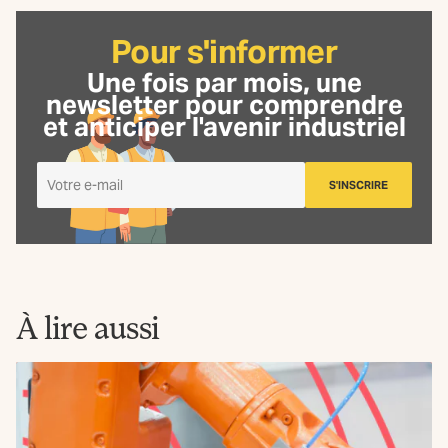
Pour s'informer
Une fois par mois, une
newsletter
pour comprendre
et anticiper l'avenir industriel
Je
S'INSCRIRE
m'inscris
à
la
Newsletter
La
Fabrique
À lire aussi