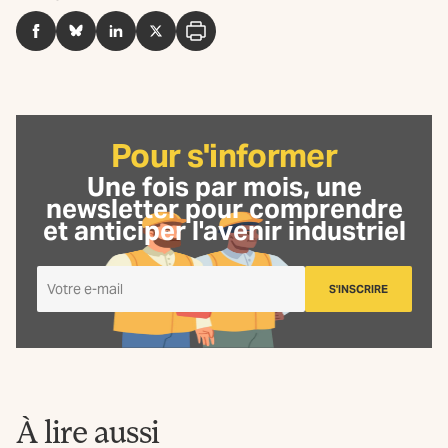
Facebook
BlueSky
LinkedIn
Twitter
Imprimer
Pour s'informer
Une fois par mois, une
newsletter
pour comprendre
et anticiper l'avenir industriel
Je
S'INSCRIRE
m'inscris
à
la
Newsletter
La
Fabrique
À lire aussi