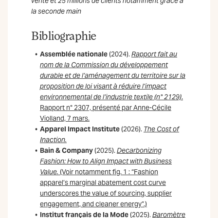
vente et 25 millions de clients notamment grâce à
la seconde main
Bibliographie
Assemblée nationale
(2024).
Rapport fait au
nom de la Commission du développement
durable et de l’aménagement du territoire sur la
proposition de loi visant à réduire l’impact
environnemental de l’industrie textile (n° 2129)
.
Rapport n° 2307, présenté par Anne-Cécile
Violland, 7 mars.
Apparel Impact Institute
(2026).
The Cost of
Inaction.
Bain & Company
(2025).
Decarbonizing
Fashion: How to Align Impact with Business
Value.
(Voir notamment fig. 1 : “Fashion
apparel’s marginal abatement cost curve
underscores the value of sourcing, supplier
engagement, and cleaner energy”.)
Institut français de la Mode
(2025).
Baromètre