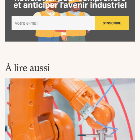
et anticiper l'avenir industriel
Je
S'INSCRIRE
m'inscris
à
la
Newsletter
La
Fabrique
À lire aussi