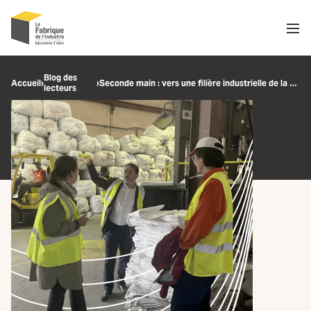
Men
Recherche
Blog des
Accueil
›
›
Seconde main : vers une filière industrielle de la mode circulaire ?
lecteurs
OK