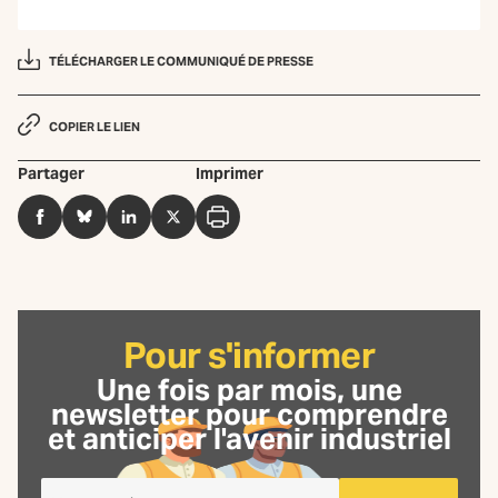
TÉLÉCHARGER LE COMMUNIQUÉ DE PRESSE
COPIER LE LIEN
Partager
Imprimer
Facebook
BlueSky
LinkedIn
Twitter
Imprimer
Pour s'informer
Une fois par mois, une
newsletter
pour comprendre
et anticiper l'avenir industriel
Je