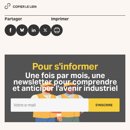
COPIER LE LIEN
Partager
Imprimer
Facebook
BlueSky
LinkedIn
Twitter
Imprimer
Pour s'informer
Une fois par mois, une
newsletter
pour comprendre
et anticiper l'avenir industriel
Je
S'INSCRIRE
m'inscris
à
la
Newsletter