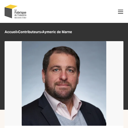
Men
Recherche
Accueil
›
Contributeurs
›
Aymeric de Marne
OK