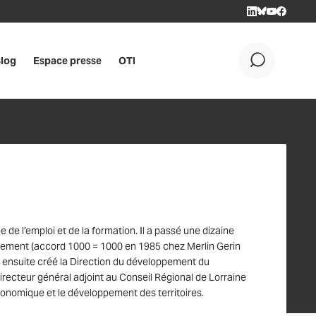
LINKEDIN
BLUESKY
YOUTUBE
FACEBOO
log
Espace presse
OTI
OK
e l’emploi et de la formation. Il a passé une dizaine
oiement (accord 1000 = 1000 en 1985 chez Merlin Gerin
 a ensuite créé la Direction du développement du
irecteur général adjoint au Conseil Régional de Lorraine
conomique et le développement des territoires.