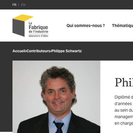
FR
EN
Qui sommes-nous ?
Thématiq
Accueil
›
Contributeurs
›
Philippe Schwartz
Phi
Diplômé d
d’années 
au sein d
managemen
en charge