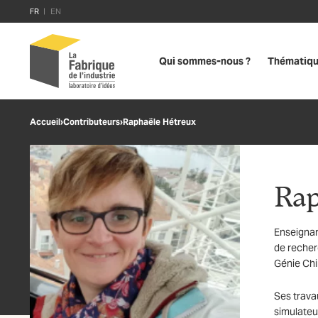
FR
EN
Qui sommes-nous ?
Thématiq
Accueil
›
Contributeurs
›
Raphaële Hétreux
Rap
Enseignan
de recher
Génie Chi
Ses trava
simulateur