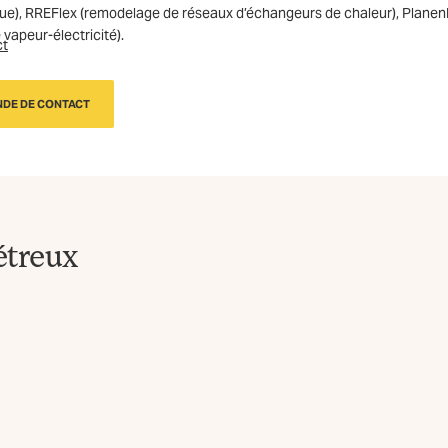
ue), RREFlex (remodelage de réseaux d’échangeurs de chaleur), PlanenEr
vapeur-électricité).
ct
DE DE CONTACT
étreux