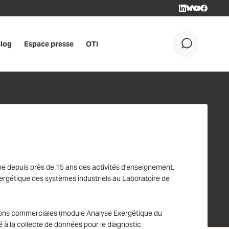
LINKEDIN
BLUESKY
YOUTUBE
FACEBOO
log
Espace presse
OTI
OK
 depuis près de 15 ans des activités d’enseignement,
nergétique des systèmes industriels au Laboratoire de
ations commerciales (module Analyse Exergétique du
é à la collecte de données pour le diagnostic