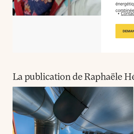
énergétiq
combinée 
Conta
DEMAN
La publication de Raphaële H