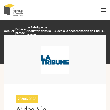
Men
Recherche
La Fabrique de
Espace
Accueil
›
›
l’industrie dans la
›
Aides à la décarbonation de l’industrie : l’Etat veut des garanties climatiques
presse
OK
presse
23/06/2023
Aides à la