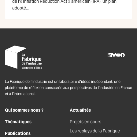
de l’« Inflation Reduction Act » américain (IRA), un plan
adopté...
LinkedIn
BlueSky
Youtube
Facebo
La Fabrique de l’industrie est un laboratoire d’idées indépendant, une
plateforme de réflexion consacrée aux perspectives de l’industrie en France
et à l’international.
Qui sommes nous ?
Actualités
Thématiques
Projets en cours
Les replays de la Fabrique
Publications