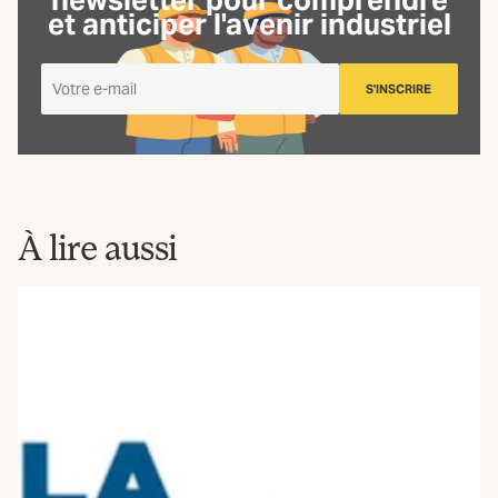
et anticiper l'avenir industriel
Je
S'INSCRIRE
m'inscris
à
la
Newsletter
La
Fabrique
À lire aussi