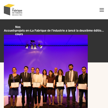
Men
Recherche
Nos
Accueil
›
projets en
›
La Fabrique de l’industrie a lancé la deuxième édition de son concours pour étudiants et jeunes chercheurs
OK
cours