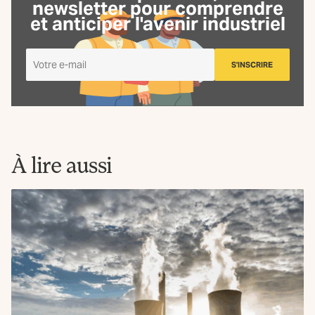
newsletter
pour comprendre
et anticiper l'avenir industriel
Je
S'INSCRIRE
m'inscris
à
la
Newsletter
La
Fabrique
À lire aussi