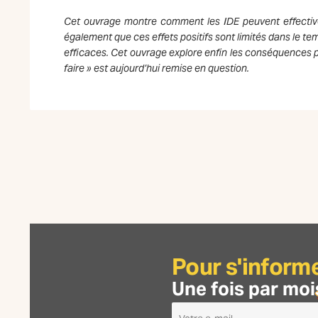
Cet ouvrage montre comment les IDE peuvent effectiveme
également que ces effets positifs sont limités dans le tem
efficaces. Cet ouvrage explore enfin les conséquences pos
faire » est aujourd’hui remise en question.
Pour s'inform
Une fois par moi
Je