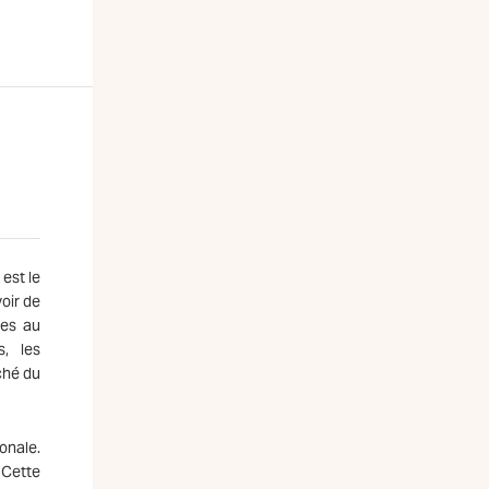
est le
oir de
ées au
s, les
ché du
onale.
 Cette