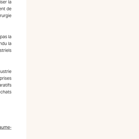
ser la
ent de
rurgie
pas la
ndu la
triels
ustrie
prises
ratifs
achats
yaume-