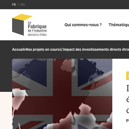
FR
EN
Qui sommes-nous ?
Thématiq
Accueil
›
Nos projets en cours
›
L’impact des investissements directs étran
P