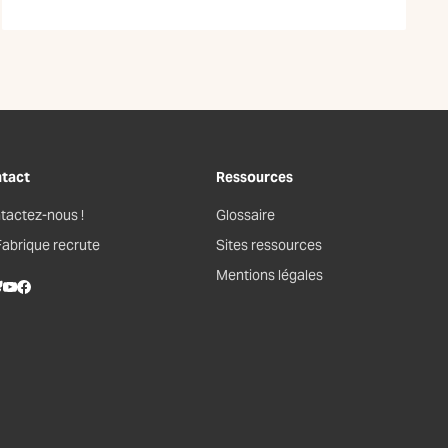
tact
Ressources
tactez-nous !
Glossaire
Fabrique recrute
Sites ressources
Mentions légales
kedIn
lueSky
Youtube
Facebook