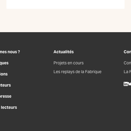
mes nous ?
Actualités
Con
ques
Projets en cours
Con
Les replays de la Fabrique
La 
ions
uteurs
Lin
B
presse
 lecteurs