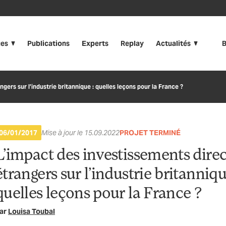
ues
Publications
Experts
Replay
Actualités
B
gers sur l’industrie britannique : quelles leçons pour la France ?
06/01/2017
Mise à jour le 15.09.2022
PROJET TERMINÉ
L’impact des investissements direc
étrangers sur l’industrie britanniqu
quelles leçons pour la France ?
ar
Louisa Toubal