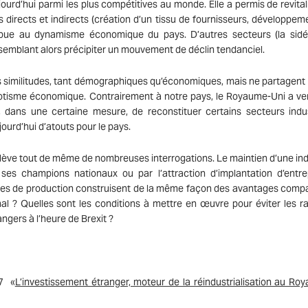
ourd’hui parmi les plus compétitives au monde. Elle a permis de revitali
 directs et indirects (création d’un tissu de fournisseurs, développem
ribue au dynamisme économique du pays. D’autres secteurs (la sidé
 semblant alors précipiter un mouvement de déclin tendanciel.
similitudes, tant démographiques qu’économiques, mais ne partagent 
iotisme économique. Contrairement à notre pays, le Royaume-Uni a ve
, dans une certaine mesure, de reconstituer certains secteurs indus
ourd’hui d’atouts pour le pays.
oulève tout de même de nombreuses interrogations. Le maintien d’une ind
ses champions nationaux ou par l’attraction d’implantation d’entre
sites de production construisent de la même façon des avantages compa
nal ? Quelles sont les conditions à mettre en œuvre pour éviter les r
ngers à l’heure de Brexit ?
17 «
L’investissement étranger, moteur de la réindustrialisation au Ro