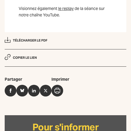
Visionnez également
le replay
de la séance sur
notre chaîne YouTube.
TÉLÉCHARGER LE PDF
COPIER LE LIEN
Partager
Imprimer
Facebook
BlueSky
LinkedIn
Twitter
Imprimer
Pour s'informer