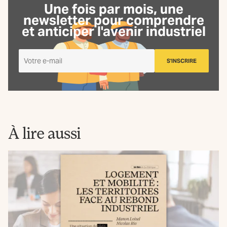
Une fois par mois, une
newsletter
pour comprendre
et anticiper l'avenir industriel
Je
S'INSCRIRE
m'inscris
à
la
Newsletter
La
Fabrique
À lire aussi