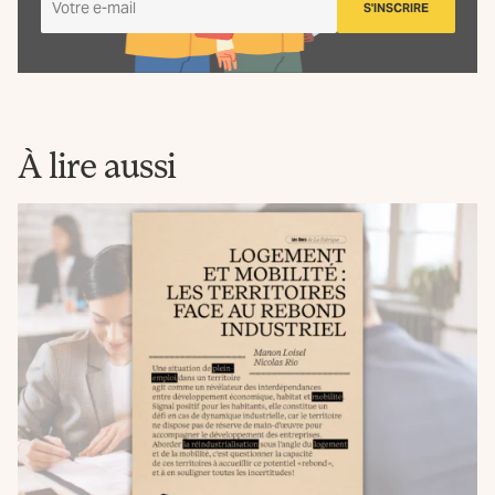
S'INSCRIRE
m'inscris
à
la
Newsletter
La
Fabrique
À lire aussi