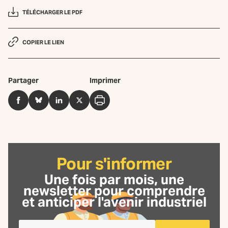
TÉLÉCHARGER LE PDF
COPIER LE LIEN
Partager
Imprimer
Facebook
BlueSky
LinkedIn
Twitter
Imprimer
Pour s'informer
Une fois par mois, une
newsletter
pour comprendre
et anticiper l'avenir industriel
Je