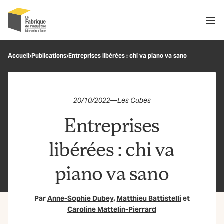
Men
Recherche
Accueil
›
Publications
›
Entreprises libérées : chi va piano va sano
OK
20/10/2022
—
Les Cubes
Entreprises
libérées : chi va
piano va sano
Par
Anne-Sophie Dubey
,
Matthieu Battistelli
et
Caroline Mattelin-Pierrard