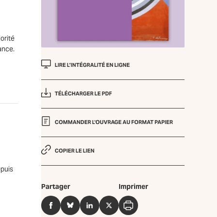
orité
ance.
LIRE L’INTÉGRALITÉ EN LIGNE
TÉLÉCHARGER LE PDF
COMMANDER L'OUVRAGE AU FORMAT PAPIER
COPIER LE LIEN
epuis
Partager
Imprimer
Facebook
BlueSky
LinkedIn
Twitter
Imprimer