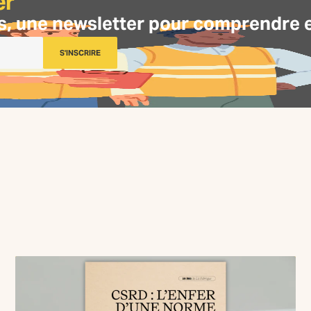
er
s, une
newsletter
pour comprendre et 
S'INSCRIRE