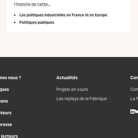
l’histoire de cette...
Les politiques industrielles en France et en Europe
Politiques publiques
mes nous ?
Actualités
Con
ques
Projets en cours
Con
Les replays de la Fabrique
La 
ions
uteurs
Lin
B
presse
 lecteurs