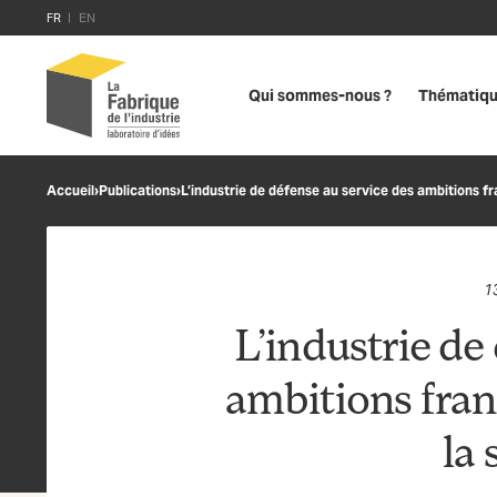
FR
EN
Qui sommes-nous ?
Thématiq
Accueil
›
Publications
›
L’industrie de défense au service des ambitions fra
1
L’industrie de
ambitions franç
la 