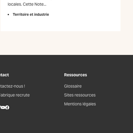
locales. Cette Note...
Territoire et industrie
tact
Ressources
tactez-nous !
Glossaire
Fabrique recrute
Sites ressources
Mentions légales
kedIn
lueSky
Youtube
Facebook