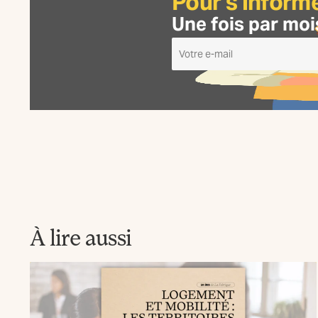
Pour s'inform
Une fois par moi
Je
m'inscris
à
la
Newsletter
La
Fabrique
À lire aussi