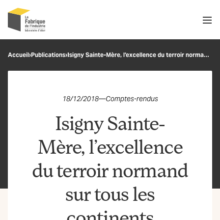
Men
Recherche
Accueil
›
Publications
›
Isigny Sainte-Mère, l’excellence du terroir normand sur tous les continents
OK
18/12/2018
—
Comptes-rendus
Isigny Sainte-
Mère, l’excellence
du terroir normand
sur tous les
continents