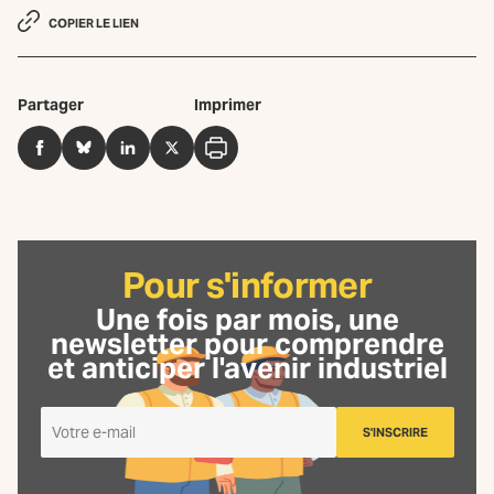
COPIER LE LIEN
Partager
Imprimer
Facebook
BlueSky
LinkedIn
Twitter
Imprimer
Pour s'informer
Une fois par mois, une
newsletter
pour comprendre
et anticiper l'avenir industriel
Je
S'INSCRIRE
m'inscris
à
la