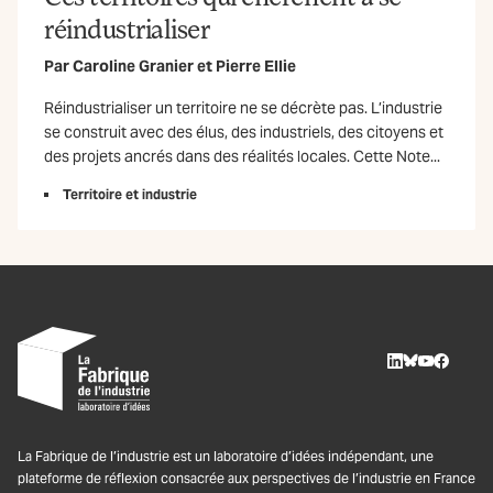
réindustrialiser
Par
Caroline Granier
et
Pierre Ellie
Réindustrialiser un territoire ne se décrète pas. L’industrie
se construit avec des élus, des industriels, des citoyens et
des projets ancrés dans des réalités locales. Cette Note...
Territoire et industrie
LinkedIn
BlueSky
Youtube
Facebo
La Fabrique de l’industrie est un laboratoire d’idées indépendant, une
plateforme de réflexion consacrée aux perspectives de l’industrie en France