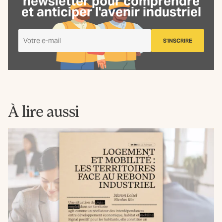
newsletter
pour comprendre
et anticiper l'avenir industriel
Je
S'INSCRIRE
m'inscris
à
la
Newsletter
La
Fabrique
À lire aussi