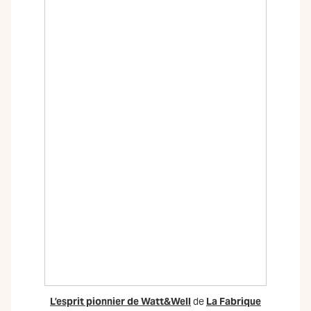
L’esprit pionnier de Watt&Well
de
La Fabrique