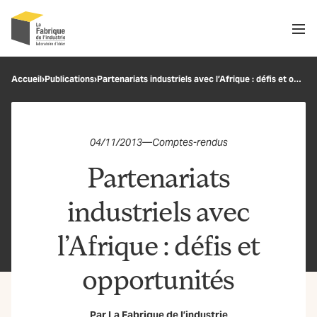
Men
Recherche
Accueil
›
Publications
›
Partenariats industriels avec l’Afrique : défis et opportunités
OK
04/11/2013
—
Comptes-rendus
Partenariats
industriels avec
l’Afrique : défis et
opportunités
Par
La Fabrique de l’industrie