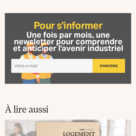
Pour s'informer
Une fois par mois, une
newsletter
pour comprendre
et anticiper l'avenir industriel
Je
S'INSCRIRE
m'inscris
à
la
Newsletter
La
Fabrique
À lire aussi