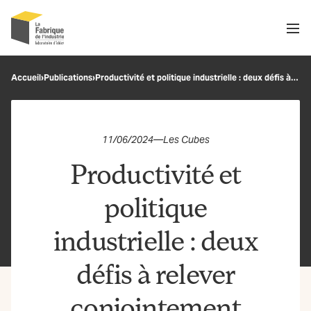
Men
Recherche
Accueil
›
Publications
›
Productivité et politique industrielle : deux défis à relever conjointement
OK
11/06/2024
—
Les Cubes
Productivité et
politique
industrielle : deux
défis à relever
conjointement