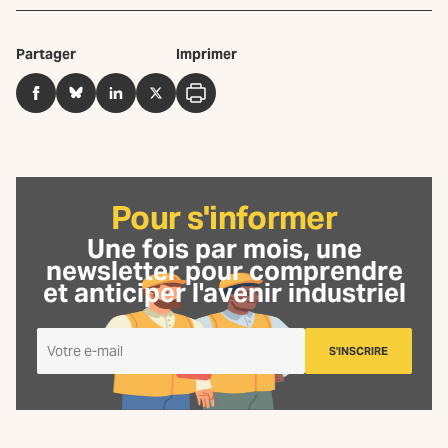
Partager
Imprimer
Facebook
BlueSky
LinkedIn
Twitter
Imprimer
Pour s'informer
Une fois par mois, une
newsletter
pour comprendre
et anticiper l'avenir industriel
Je
S'INSCRIRE
m'inscris
à
la
Newsletter
La