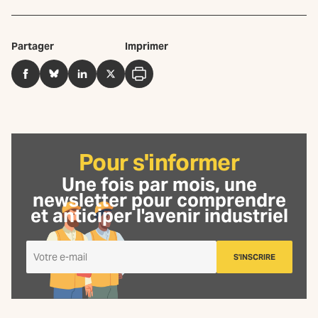
Partager
Imprimer
Facebook
BlueSky
LinkedIn
Twitter
Imprimer
Pour s'informer
Une fois par mois, une
newsletter
pour comprendre
et anticiper l'avenir industriel
Je
S'INSCRIRE
m'inscris
à
la
Newsletter