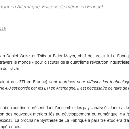
la font en Allemagne. Faisons de même en France!
016
an-Daniel Weisz et Thibaut Bidet-Mayer, chef de projet à La Fabri
à travers le monde » pour discuter de la quatrième révolution industriell
 du travail.
ivalent des ETI en France]
sont motrices pour diffuser les technolog
rie 4.0 est portée par les ETI en Allemagne. Il est nécessaire de faire 
mation continue, présent dans l’ensemble des pays analysés dans sa de
rition des nouveaux métiers liés au développement du numérique: «
il f
esoins
». La prochaine Synthèse de La Fabrique à paraître étudiera d’ai
compétences.