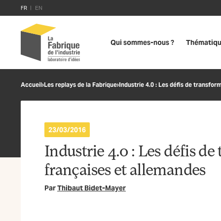
FR
EN
Qui sommes-nous ?
Thématiq
Accueil
›
Les replays de la Fabrique
›
Industrie 4.0 : Les défis de transfor
23/03/2016
Industrie 4.0 : Les défis d
françaises et allemandes
Par
Thibaut Bidet-Mayer