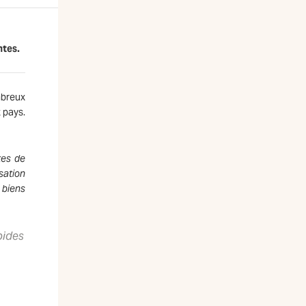
ntes.
breux
x pays.
tes de
sation
 biens
pides