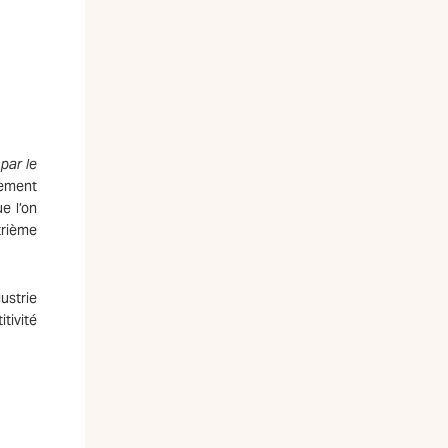
 par le
pement
e l’on
trième
ustrie
tivité