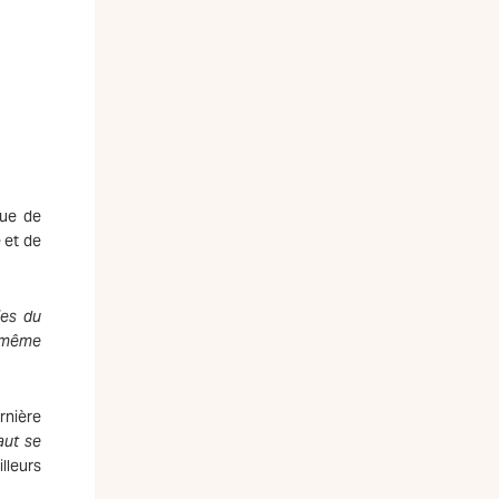
que de
e et de
ies du
de même
rnière
aut se
lleurs