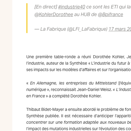
[En direct]
#industrie40
ce sont les ETI qui 
@KohlerDorothee
au HUB de
@Bpifrance
— La Fabrique (@LFI_LaFabrique)
17 mars 2
Une première table-ronde a réuni Dorothée Kohler, Je
l’industrie, auteur de la Synthèse « L’industrie du futur 
ses impacts sur les modèles d’affaires et sur l’organisation
«
En Allemagne, les entreprises du Mittelstand
[l’équ
numérique
», reconnaissait Jean-Daniel Weisz.
« L’indust
en France
» a complété Dorothée Kohler.
Thibaut Bidet-Mayer a ensuite abordé le problème de for
Synthèse publiée. Il est nécessaire d’anticiper l’appa
concentrer sur une formation adaptée aux nouveaux b
l’impact des mutations industrielles sur l’évolution des 