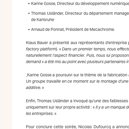
Karine Gosse, Directeur du développement numérique / I
Thomas Usländer, Directeur du département manageme
de Karlsruhe
Arnaud de Ponnat, Président de Mecachrome.
Klaus Bauer a présenté aux représentants d’entreprise p
factory platform
). «
Dans un premier temps, nous effectuon
naturellement l’aspect financier. Puis, nous lui proposo
demand » a été mis au point avec plusieurs partenaires in
Karine Gosse a poursuivi sur le thème de la fabrication 
Un groupe travaille en ce moment sur le montage d’une jo
additive.
»
Enfin, Thomas Usländer a invoqué qu’une des faiblesses 
uniquement sur leur propre activité : «
Il y a un manque de
les entreprises.
»
Pour conclure cette soirée, Nicolas Dufourcq a annoncé