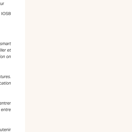
tur
r IOSB
smart
ler et
ion on
tures.
cation
entrer
u entre
utenir