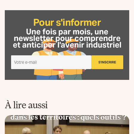
Pour s'informer
Une fois par mois, une
newsletter
pour comprendre
et anticiper l'avenir industriel
Je
S'INSCRIRE
m'inscris
à
la
Newsletter
La
Fabrique
À lire aussi