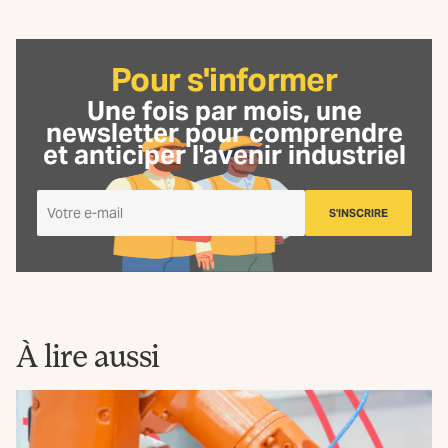
Pour s'informer
Une fois par mois, une
newsletter
pour comprendre
et anticiper l'avenir industriel
Je
S'INSCRIRE
m'inscris
à
la
Newsletter
La
Fabrique
À lire aussi