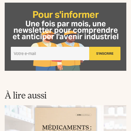
Pour s'informer
Une fois par mois, une
newsletter
pour comprendre
et anticiper l'avenir industriel
Je
S'INSCRIRE
m'inscris
à
la
Newsletter
La
Fabrique
À lire aussi