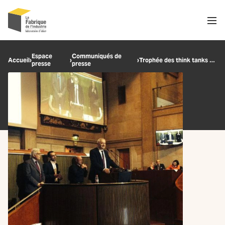
Men
Recherche
Espace
Communiqués de
Accueil
›
›
›
Trophée des think tanks 2014
presse
presse
OK