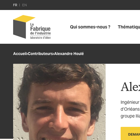
FR
EN
Qui sommes-nous ?
Thématiq
Accueil
›
Contributeurs
›
Alexandre Houlé
Ale
Ingénieur
d’Orléans
groupe Il
DEMAN