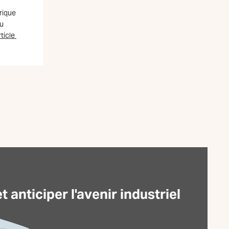
brique
u
rticle
anticiper l'avenir industriel