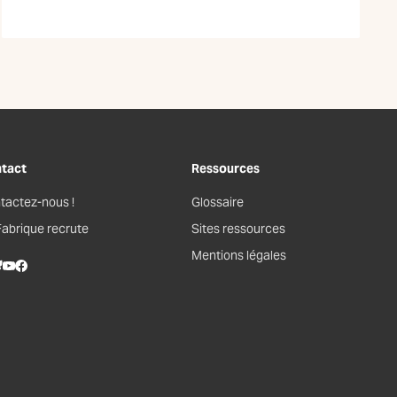
tact
Ressources
tactez-nous !
Glossaire
Fabrique recrute
Sites ressources
Mentions légales
kedIn
lueSky
Youtube
Facebook