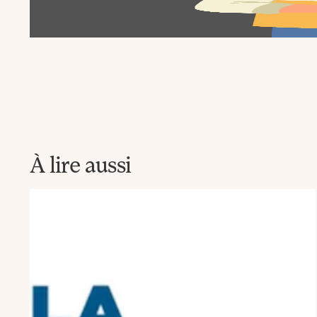
à
la
Newsletter
La
Fabrique
À lire aussi