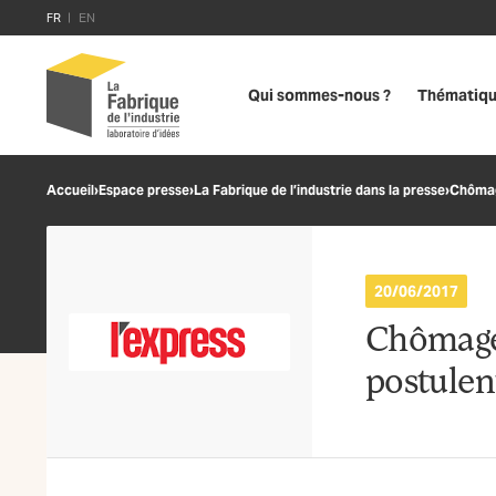
FR
EN
Qui sommes-nous ?
Thématiq
Accueil
›
Espace presse
›
La Fabrique de l’industrie dans la presse
›
Chômag
20/06/2017
Chômage
postulen