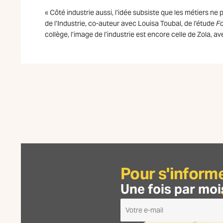
« Côté industrie aussi, l’idée subsiste que les métiers ne
de l’Industrie, co-auteur avec Louisa Toubal, de l’étude
Fo
collège, l’image de l’industrie est encore celle de Zola, a
Pour s'inform
Une fois par moi
Je
m'inscris