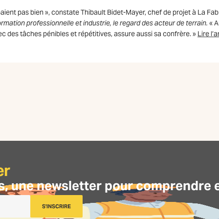
 paient pas bien », constate Thibault Bidet-Mayer, chef de projet à La Fa
rmation professionnelle et industrie, le regard des acteur de terrain.
« A
vec des tâches pénibles et répétitives, assure aussi sa confrère. »
Lire l’a
er
s, une
newsletter
pour comprendre et 
S'INSCRIRE