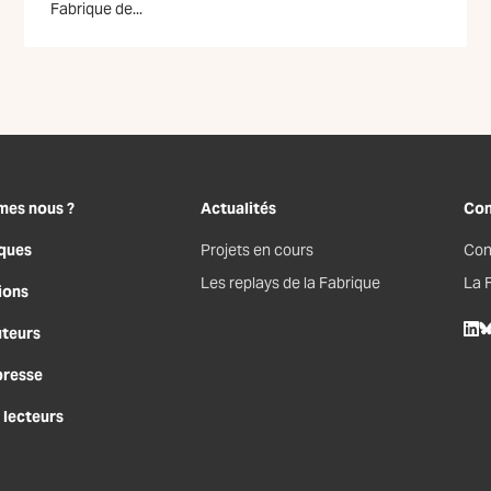
Fabrique de...
mes nous ?
Actualités
Con
ques
Projets en cours
Con
Les replays de la Fabrique
La 
ions
uteurs
Lin
B
presse
 lecteurs