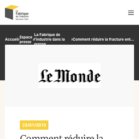
Men
Recherche
La Fabrique de
Espace
Accueil
›
›
l’industrie dans la
›
Comment réduire la fracture entre travail prescrit et travail réel ?
presse
OK
presse
23/01/2019
Comment réduire la