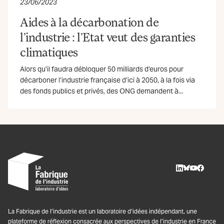
23/06/2023
Aides à la décarbonation de
l’industrie : l’Etat veut des garanties
climatiques
Alors qu’il faudra débloquer 50 milliards d’euros pour
décarboner l’industrie française d’ici à 2050, à la fois via
des fonds publics et privés, des ONG demandent à...
LinkedIn
BlueSky
Youtube
Facebo
La Fabrique de l’industrie est un laboratoire d’idées indépendant, une
plateforme de réflexion consacrée aux perspectives de l’industrie en France