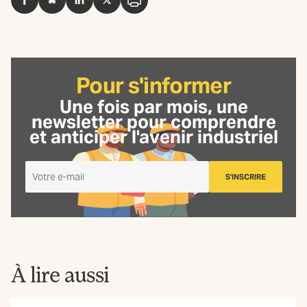
Facebook
BlueSky
LinkedIn
Twitter
Imprimer
Pour s'informer
Une fois par mois, une
newsletter
pour comprendre
et anticiper l'avenir industriel
Je
S'INSCRIRE
m'inscris
à
la
Newsletter
La
Fabrique
À lire aussi