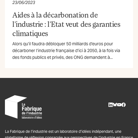
23/06/2023
Aides à la décarbonation de
l’industrie : l’Etat veut des garanties
climatiques
Alors qu’il faudra débloquer 50 milliards d’euros pour
décarboner l’industrie française d’ici à 2050, à la fois via
des fonds publics et privés, des ONG demandent à...
LinkedIn
BlueSky
Youtube
Facebo
La Fabrique de l’industrie est un laboratoire d’idées indépendant, une
plateforme de réflexion consacrée aux perspectives de l’industrie en France