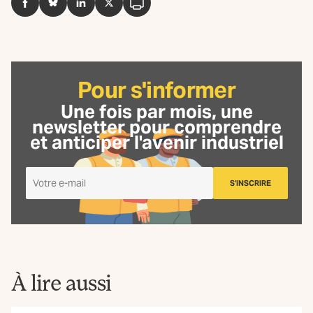
Facebook
BlueSky
LinkedIn
Twitter
Imprimer
Pour s'informer
Une fois par mois, une
newsletter
pour comprendre
et anticiper l'avenir industriel
Je
S'INSCRIRE
m'inscris
à
la
Newsletter
La
Fabrique
À lire aussi