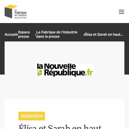
Men
Recherche
Espace
La Fabrique de l’industrie
Accueil
›
›
›
Élisa et Sarah en haut de l’affiche
presse
dans la presse
OK
30/03/2016
Élisa et Sarah en haut