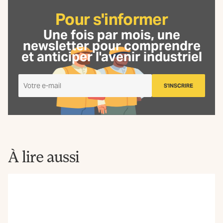
Pour s'informer
Une fois par mois, une
newsletter
pour comprendre
et anticiper l'avenir industriel
Je
S'INSCRIRE
m'inscris
à
la
Newsletter
La
Fabrique
À lire aussi