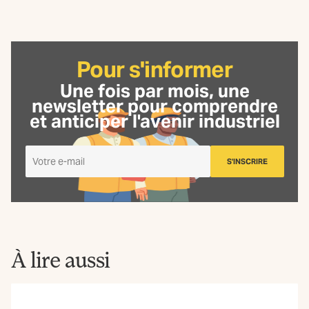
Pour s'informer
Une fois par mois, une
newsletter
pour comprendre
et anticiper l'avenir industriel
Je
S'INSCRIRE
m'inscris
à
la
Newsletter
La
Fabrique
À lire aussi