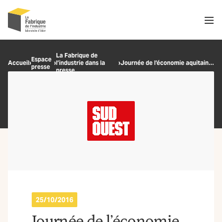
Men
Recherche
La Fabrique de
Espace
Accueil
›
›
l’industrie dans la
›
Journée de l’économie aquitaine: les leviers du changement
presse
OK
presse
25/10/2016
Journée de l’économie