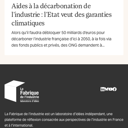
Aides à la décarbonation de
l’industrie : l’Etat veut des garanties
climatiques
Alors qu’il faudra débloquer 50 milliards d’euros pour
décarboner l’industrie française d’ici à 2050, à la fois via
des fonds publics et privés, des ONG demandent à...
LinkedIn
BlueSky
Youtube
Facebo
La Fabrique de l’industrie est un laboratoire d’idées indépendant, une
plateforme de réflexion consacrée aux perspectives de l’industrie en France
et à l’international.