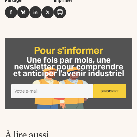
Partager
Imprimer
Facebook
BlueSky
LinkedIn
Twitter
Imprimer
Pour s'informer
Une fois par mois, une
newsletter
pour comprendre
et anticiper l'avenir industriel
Je
S'INSCRIRE
m'inscris
à
la
Newsletter
La
Fabrique
À lire aussi