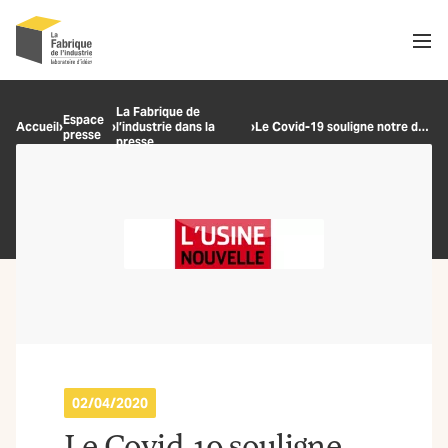
Men
Recherche
La Fabrique de
Espace
Accueil
›
›
l’industrie dans la
›
Le Covid-19 souligne notre dépendance aux GAFAM
presse
OK
presse
02/04/2020
Le Covid-19 souligne