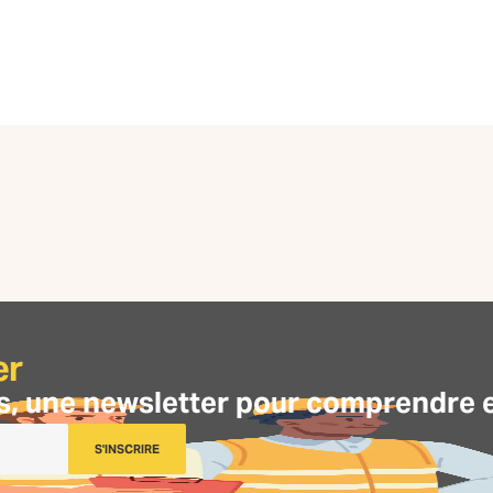
er
s, une
newsletter
pour comprendre et 
S'INSCRIRE