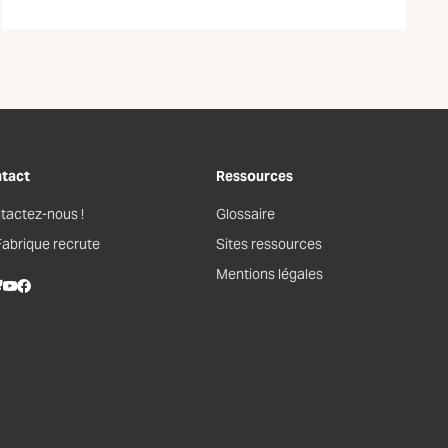
tact
Ressources
tactez-nous !
Glossaire
Fabrique recrute
Sites ressources
Mentions légales
kedIn
lueSky
Youtube
Facebook