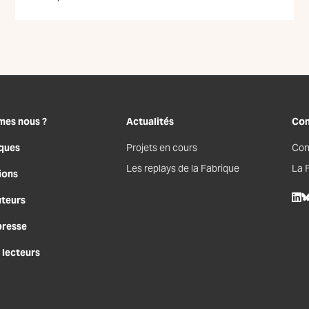
mes nous ?
Actualités
Con
ques
Projets en cours
Con
Les replays de la Fabrique
La 
ions
uteurs
Lin
B
presse
 lecteurs