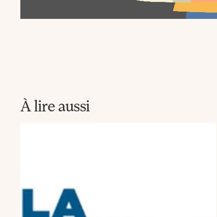
la
Newsletter
La
Fabrique
À lire aussi