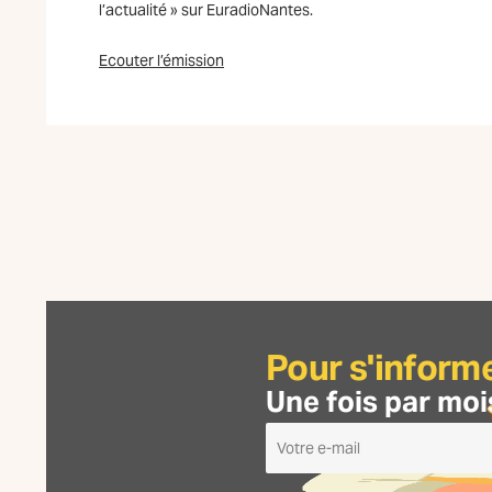
l’actualité » sur EuradioNantes.
Ecouter l’émission
Pour s'inform
Une fois par moi
Je
m'inscris
à